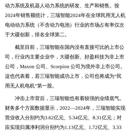
动力系统及机器人动力系统的研发、生产和销售。按
2024年销售额统计，三瑞智能2024年在全球民用无人机
电动动力系统（不含动力电池）行业的市场占有率仅次
于大疆创新，排名全球第二。
截至目前，三瑞智能在国内没有直接可比的上市公
司，行业内主要企业中，大疆创新、好盈科技为非上市
公司，Maxon 公司、Scorpion 公司为境外非上市公司。
这也代表着，若三瑞智能成功上市，公司也将成为“民
用无人机电机”第一股。
冲击上市背后，三瑞智能也有着较强的业绩底气。
财务多个方面数据显示，2022—2024年，三瑞智能实现
营业收入分别约为3.62亿元、5.34亿元、8.31亿元；对
应实现归属净利润分别约为1.13亿元、1.72亿元、3.33