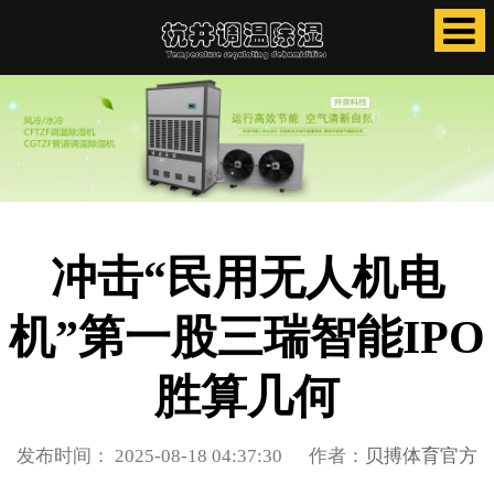
冲击“民用无人机电
机”第一股三瑞智能IPO
胜算几何
发布时间： 2025-08-18 04:37:30
作者：
贝搏体育官方