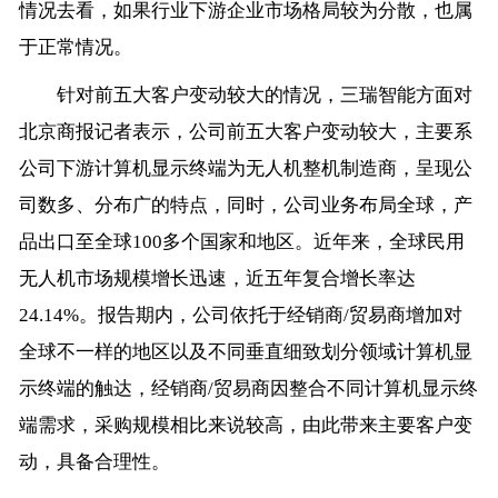
情况去看，如果行业下游企业市场格局较为分散，也属
于正常情况。
针对前五大客户变动较大的情况，三瑞智能方面对
北京商报记者表示，公司前五大客户变动较大，主要系
公司下游计算机显示终端为无人机整机制造商，呈现公
司数多、分布广的特点，同时，公司业务布局全球，产
品出口至全球100多个国家和地区。近年来，全球民用
无人机市场规模增长迅速，近五年复合增长率达
24.14%。报告期内，公司依托于经销商/贸易商增加对
全球不一样的地区以及不同垂直细致划分领域计算机显
示终端的触达，经销商/贸易商因整合不同计算机显示终
端需求，采购规模相比来说较高，由此带来主要客户变
动，具备合理性。