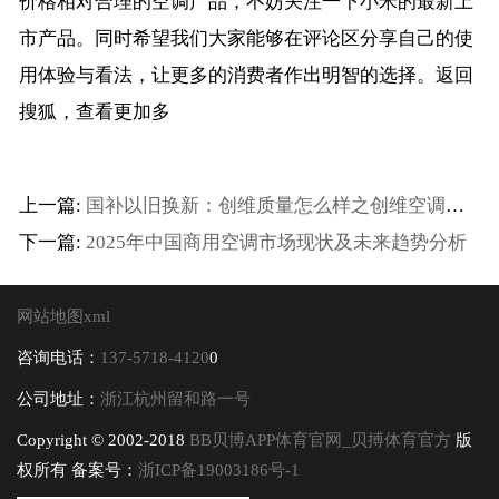
价格相对合理的空调产品，不妨关注一下小米的最新上
市产品。同时希望我们大家能够在评论区分享自己的使
用体验与看法，让更多的消费者作出明智的选择。返回
搜狐，查看更加多
上一篇:
国补以旧换新：创维质量怎么样之创维空调推荐篇
下一篇:
2025年中国商用空调市场现状及未来趋势分析
网站地图xml
咨询电话：
137-5718-4120
0
公司地址：
浙江杭州留和路一号
Copyright © 2002-2018
BB贝博APP体育官网_贝搏体育官方
版
权所有 备案号：
浙ICP备19003186号-1