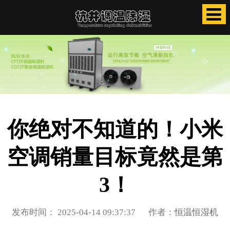
你绝对不知道的！小米
空调销量目标竟然是第
3！
发布时间： 2025-04-14 09:37:37
作者：
恒温恒湿机