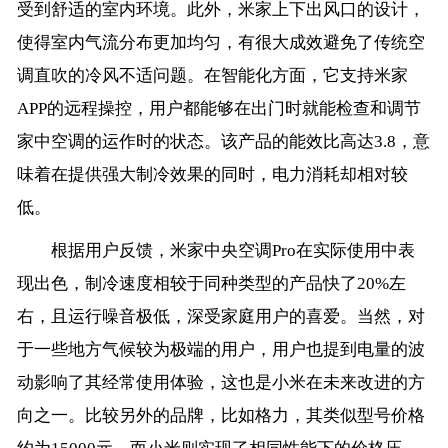
受到舒适的室内环境。此外，米家上下出风口的设计，
使得室内气流分布更加均匀，有很大成效避免了传统空
调直吹的冷风不适问题。在智能化方面，它支持米家
APP的远程操控，用户都能够在出门时就能检查和调节
家中空调的运作时的状态。该产品的能效比高达3.8，意
味着在提供强大制冷效果的同时，电力消耗却相对较
低。
根据用户反馈，米家中央空调Pro在实际使用中表
现出色，制冷速度相较于同种类型的产品快了20%左
右，且运行噪音极低，深受家庭用户的喜爱。当然，对
于一些地方气候较为极端的用户，用户也提到电量的波
动影响了其经常使用体验，这也是小米在未来改进的方
向之一。比较另外的品牌，比如格力，其类似型号价格