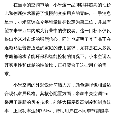
在当今的空调市场，小米这一品牌以其超高的性价
比和创新技术赢得了慢慢的变多用户的青睐。一手消息
显示，小米空调在今年销量目标设定为第三位，并且有
望在未来五年内成为行业中的佼佼者。这一目标不仅反
映出小米对市场的强烈信心，同时也证明了其产品正在
逐渐贴近普普通通的家庭的使用需求，尤其是在大多数
家庭都追求节能环保和智能控制的情况下。小米空调以
其实用性和优越的性价比，正好契合了这些用户的需
求。
小米空调的外观设计简洁大方，颜色选择也相当适
合现代家居风格。其核心配置方面，米家中央空调Pro
采用了最新的风冷技术，能够大幅度提高制冷和制热效
率，上限功率达到3.6kw，帮助用户在不同季节都能享